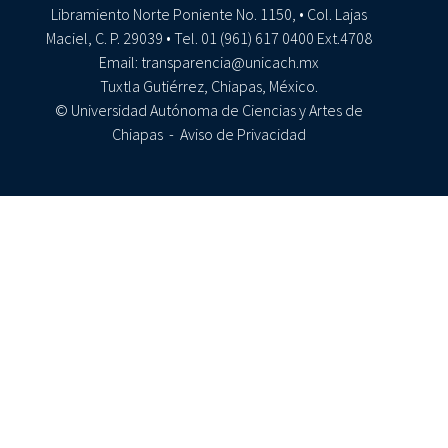
Libramiento Norte Poniente No. 1150, • Col. Lajas
Maciel, C. P. 29039 • Tel. 01 (961) 617 0400 Ext.4708
Email: transparencia@unicach.mx
Tuxtla Gutiérrez, Chiapas, México.
© Universidad Autónoma de Ciencias y Artes de
Chiapas -
Aviso de Privacidad