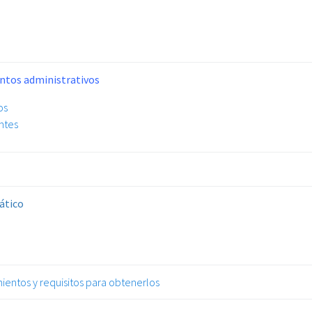
entos administrativos
os
ntes
bático
ientos y requisitos para obtenerlos