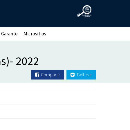
 Garante
Micrositios
as)- 2022
Compartir
Twittear